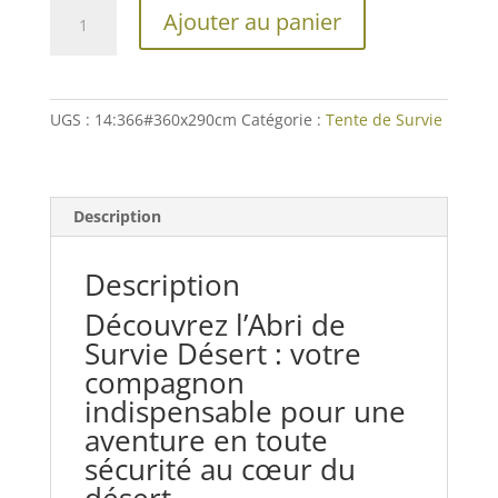
quantité
Ajouter au panier
de
Abri
de
Survie
UGS :
14:366#360x290cm
Catégorie :
Tente de Survie
Desert
Description
Description
Découvrez l’Abri de
Survie Désert : votre
compagnon
indispensable pour une
aventure en toute
sécurité au cœur du