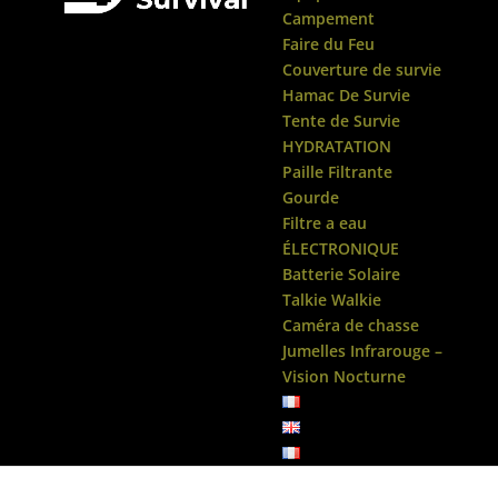
Campement
Faire du Feu
Couverture de survie
Hamac De Survie
Tente de Survie
HYDRATATION
Paille Filtrante
Gourde
Filtre a eau
ÉLECTRONIQUE
Batterie Solaire
Talkie Walkie
Caméra de chasse
Jumelles Infrarouge –
Vision Nocturne
Accueil
/
Tente de Survie
/ Abri de Survie Desert