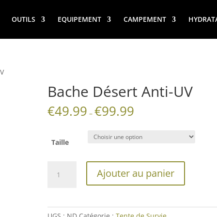
OUTILS
EQUIPEMENT
CAMPEMENT
HYDRAT
UV
Bache Désert Anti-UV
€
49.99
€
99.99
–
Taille
quantité
Ajouter au panier
de
Bache
Désert
Anti-
UGS :
ND
Catégorie :
Tente de Survie