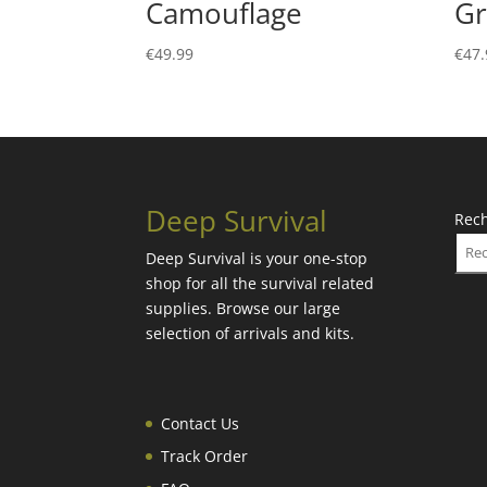
Camouflage
Gr
€
49.99
€
47.
Deep Survival
Rec
Deep Survival is your one-stop
shop for all the survival related
supplies. Browse our large
selection of arrivals and kits.
Contact Us
Track Order