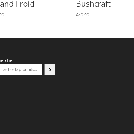
and Froid
Bushcraft
99
€
49.99
herche