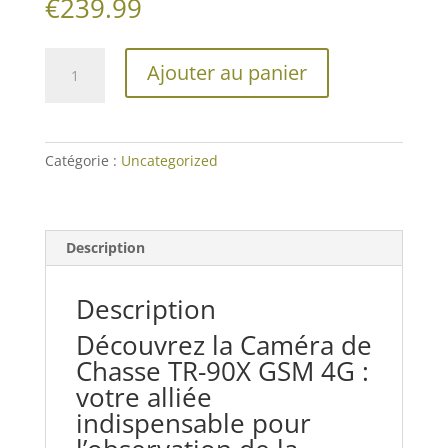
€
239.99
quantité
Ajouter au panier
de
Caméra
de
chasse
Catégorie :
Uncategorized
TR-
90X
GSM
4G
Description
Description
Découvrez la Caméra de
Chasse TR-90X GSM 4G :
votre alliée
indispensable pour