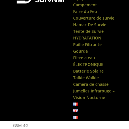
Campement
Faire du Feu
Couverture de survie
Hamac De Survie
Tente de Survie
HYDRATATION
Paille Filtrante
Gourde
Filtre a eau
ÉLECTRONIQUE
Batterie Solaire
Talkie Walkie
Caméra de chasse
Jumelles Infrarouge –
Vision Nocturne
Accueil
/
Uncategorized
/ Caméra de chasse TR-90X
GSM 4G