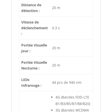
Distance de
20 m
détection :
Vitesse de
déclenchement
0,3 s
:
Portée Visuelle
20 m
Jour :
Portée Visuelle
20 m
Nocturne :
LEDs
44 pcs de 940 nm
Infrarouge :
4G (Bandes FDD-LTE
B1/B3/B5/B7/B8/B20)
3G (Bandes WCDMA