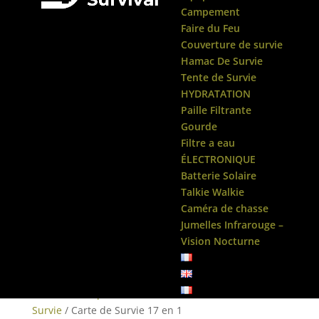
Campement
Faire du Feu
Couverture de survie
Hamac De Survie
Tente de Survie
HYDRATATION
Paille Filtrante
Gourde
Filtre a eau
ÉLECTRONIQUE
Batterie Solaire
Talkie Walkie
Caméra de chasse
Jumelles Infrarouge –
Vision Nocturne
Accueil
/
Composant Kit Survie
/
Carte de
Survie
/ Carte de Survie 17 en 1