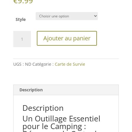
€
9.99
Style
quantité
Ajouter au panier
de
Carte
de
Survie
UGS :
ND
Catégorie :
Carte de Survie
17
en
1
Description
Description
Un Outillage Essentiel
pour le Camping :