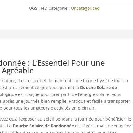
de
UGS :
ND
Catégorie :
Uncategorized
Randonnée
onnée : L’Essentiel Pour une
r Agréable
e nature, il est essentiel de maintenir une bonne hygiène tout en
C’est précisément ce que vous permet la
Douche Solaire de
logique est conçue pour tirer parti de l’énergie solaire, vous
 après une journée bien remplie. Pratique et facile à transporter,
pour tous les amateurs d’activités en plein air.
vez qu’à l’exposer au soleil pendant la journée pour bénéficier, le
nte. La
Douche Solaire de Randonnée
est légère, mais ne vous fiez
acité suffisante pour vous permettre une toilette complète et