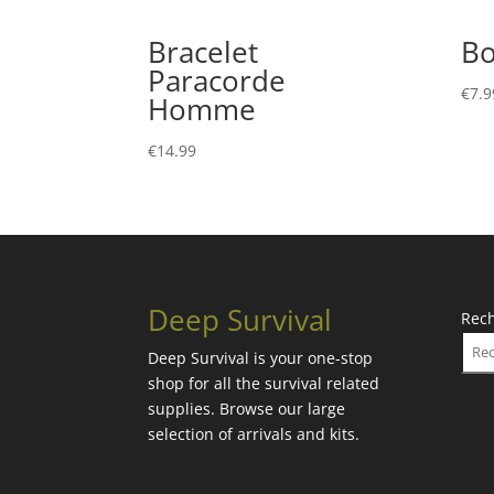
Bracelet
Bo
Paracorde
€
7.9
Homme
€
14.99
Deep Survival
Rec
Deep Survival is your one-stop
shop for all the survival related
supplies. Browse our large
selection of arrivals and kits.