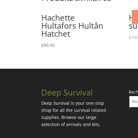
Hachette
Ha
Hultafors Hultån
su
Hatchet
€
129
€
99.95
Deep Survival
Rec
Deep Survival is your one-stop
shop for all the survival related
supplies. Browse our large
selection of arrivals and kits.