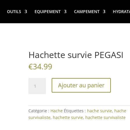
OUTILS
EQUIPEMENT
CAMPEMENT
HYDRAT
Hachette survie PEGASI
€
34.99
quantité
Ajouter au panier
de
Hachette
survie
PEGASI
Catégorie :
Hache
Étiquettes :
hache survie
,
hache
survivaliste
,
hachette survie
,
hachette survivaliste