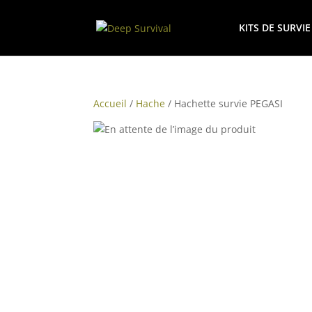
KITS DE SURVIE
Accueil
/
Hache
/ Hachette survie PEGASI