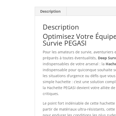
Description
Description
Optimisez Votre Équipe
Survie PEGASI
Pour les amateurs de survie, aventuriers
préparés à toutes éventualités,
Deep Surv
indispensables de votre arsenal : la
Hache
indispensable pour quiconque souhaite se d
les situations d’urgence ou défis que vou
simple hachette : c’est une solution comp
la Hachette PEGASI devient votre alliée d
critiques.
Le point fort indéniable de cette hachett
partir de matériaux ultra-résistants, cett
pour endurer les conditions les plus rudes