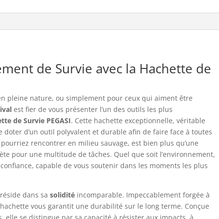
ment de Survie avec la Hachette de
 en pleine nature, ou simplement pour ceux qui aiment être
ival
est fier de vous présenter l’un des outils les plus
tte de Survie PEGASI
. Cette hachette exceptionnelle, véritable
oter d’un outil polyvalent et durable afin de faire face à toutes
s pourriez rencontrer en milieu sauvage, est bien plus qu’une
lète pour une multitude de tâches. Quel que soit l’environnement,
e confiance, capable de vous soutenir dans les moments les plus
e réside dans sa
solidité
incomparable. Impeccablement forgée à
e hachette vous garantit une durabilité sur le long terme. Conçue
, elle se distingue par sa capacité à résister aux impacts, à