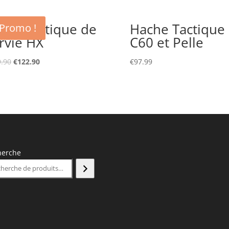
che tactique de
Hache Tactique
Promo !
rvie HX
C60 et Pelle
Le
Le
.90
€
122.90
€
97.99
prix
prix
initial
actuel
était :
est :
€129.90.
€122.90.
herche