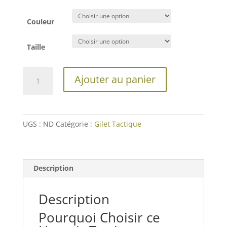
Couleur
Taille
quantité
Ajouter au panier
de
Harnais
Tactique
Chasse
UGS :
ND
Catégorie :
Gilet Tactique
Description
Description
Pourquoi Choisir ce