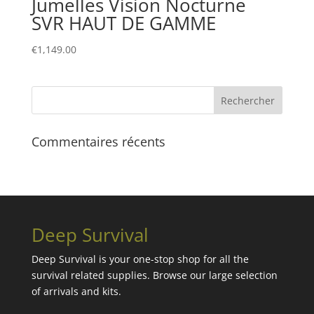
Jumelles Vision Nocturne
SVR HAUT DE GAMME
€
1,149.00
Commentaires récents
Deep Survival
Deep Survival is your one-stop shop for all the
survival related supplies. Browse our large selection
of arrivals and kits.