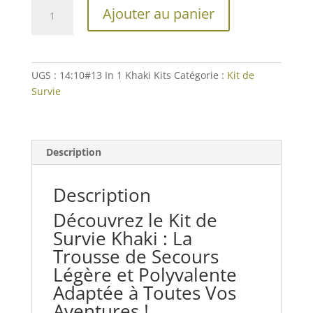
quantité
Ajouter au panier
de
Kit
de
Survie
UGS :
14:10#13 In 1 Khaki Kits
Catégorie :
Kit de
Khaki
Survie
Description
Description
Découvrez le Kit de
Survie Khaki : La
Trousse de Secours
Légère et Polyvalente
Adaptée à Toutes Vos
Aventures !