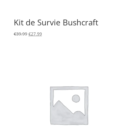
Kit de Survie Bushcraft
Le
Le
€
39.99
€
27.99
prix
prix
initial
actuel
était :
est :
€39.99.
€27.99.