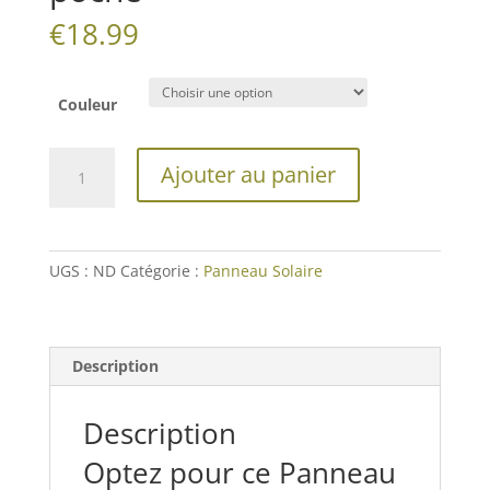
€
18.99
Couleur
quantité
Ajouter au panier
de
Panneau
Solaire
USB
UGS :
ND
Catégorie :
Panneau Solaire
de
poche
Description
Description
Optez pour ce Panneau