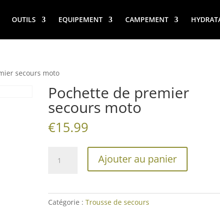
OUTILS
EQUIPEMENT
CAMPEMENT
HYDRAT
mier secours moto
Pochette de premier
secours moto
€
15.99
quantité
Ajouter au panier
de
Pochette
de
premier
Catégorie :
Trousse de secours
secours
moto