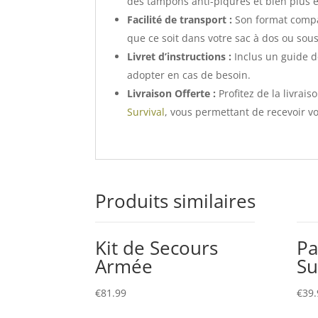
des tampons anti-piqûres et bien plus e
Facilité de transport :
Son format compa
que ce soit dans votre sac à dos ou sous
Livret d’instructions :
Inclus un guide d
adopter en cas de besoin.
Livraison Offerte :
Profitez de la livrai
Survival
, vous permettant de recevoir v
Produits similaires
Kit de Secours
Pa
Armée
Su
€
81.99
€
39.