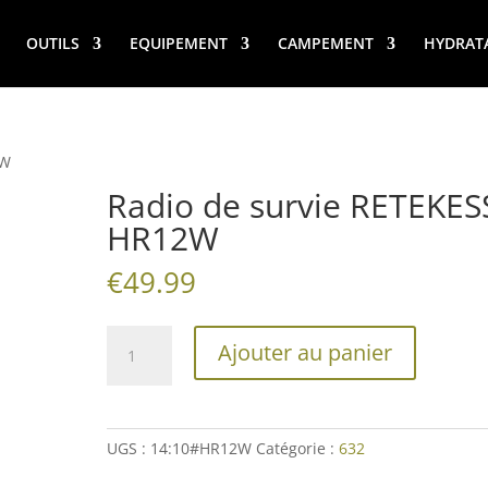
OUTILS
EQUIPEMENT
CAMPEMENT
HYDRAT
2W
Radio de survie RETEKES
HR12W
€
49.99
quantité
Ajouter au panier
de
Radio
de
survie
UGS :
14:10#HR12W
Catégorie :
632
RETEKESS
HR12W