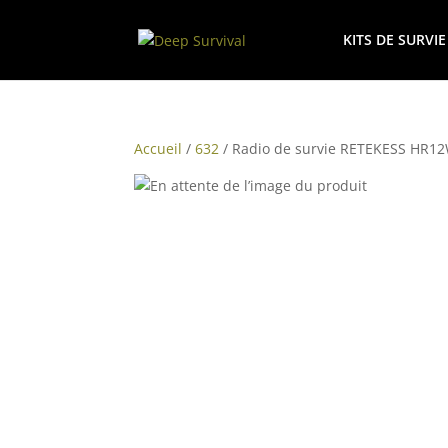
KITS DE SURVIE
Accueil
/
632
/ Radio de survie RETEKESS HR1