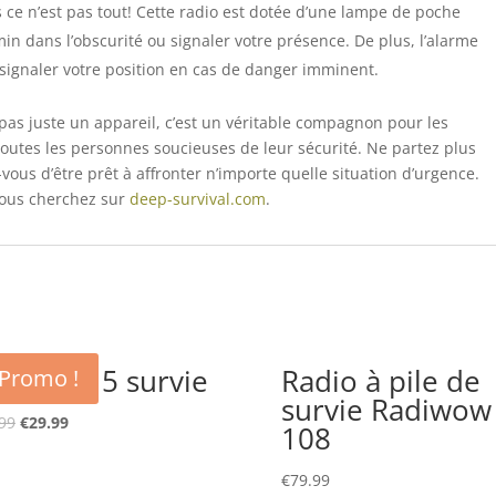
 ce n’est pas tout! Cette radio est dotée d’une lampe de poche
min dans l’obscurité ou signaler votre présence. De plus, l’alarme
 et signaler votre position en cas de danger imminent.
as juste un appareil, c’est un véritable compagnon pour les
 toutes les personnes soucieuses de leur sécurité. Ne partez plus
vous d’être prêt à affronter n’importe quelle situation d’urgence.
 vous cherchez sur
deep-survival.com
.
dio V115 survie
Radio à pile de
Promo !
survie Radiwow
Le
Le
99
€
29.99
108
prix
prix
initial
actuel
€
79.99