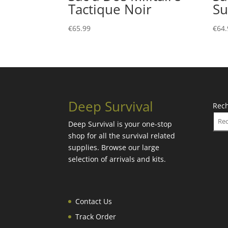
Tactique Noir
Su
€
65.99
€
64.
Deep Survival
Rec
Deep Survival is your one-stop
shop for all the survival related
supplies. Browse our large
selection of arrivals and kits.
Contact Us
Track Order