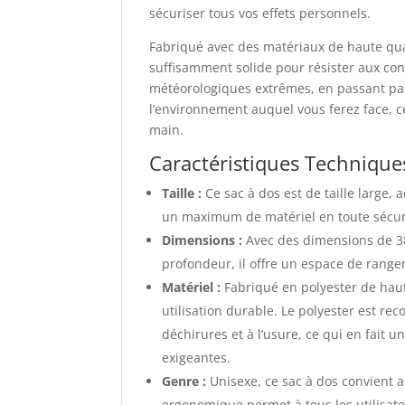
sécuriser tous vos effets personnels.
Fabriqué avec des matériaux de haute qualité
suffisamment solide pour résister aux cond
météorologiques extrêmes, en passant par 
l’environnement auquel vous ferez face, ce
main.
Caractéristiques Techniques
Taille :
Ce sac à dos est de taille large,
un maximum de matériel en toute sécur
Dimensions :
Avec des dimensions de 38
profondeur, il offre un espace de range
Matériel :
Fabriqué en polyester de haut
utilisation durable. Le polyester est re
déchirures et à l’usure, ce qui en fait u
exigeantes.
Genre :
Unisexe, ce sac à dos convient
ergonomique permet à tous les utilisate