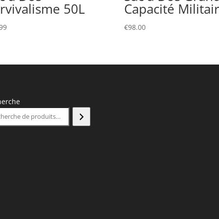
rvivalisme 50L
Capacité Militai
99
€
98.00
herche