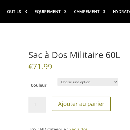
OUTILS
EQUIPEMENT
CAMPEMENT
HYDRAT
Sac à Dos Militaire 60L
€
71.99
Couleur
quantité
Ajouter au panier
de
Sac
à
Dos
UGS :
ND
Catégorie :
Sac à dos