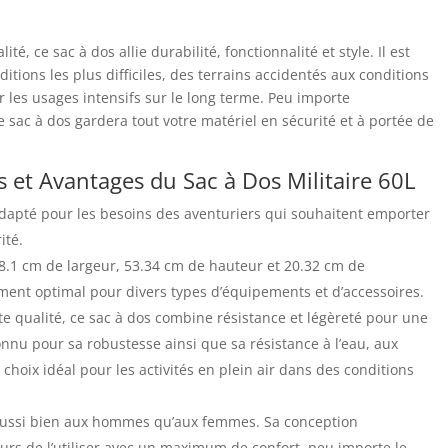
, ce sac à dos allie durabilité, fonctionnalité et style. Il est
itions les plus difficiles, des terrains accidentés aux conditions
les usages intensifs sur le long terme. Peu importe
 sac à dos gardera tout votre matériel en sécurité et à portée de
 et Avantages du Sac à Dos Militaire 60L
 adapté pour les besoins des aventuriers qui souhaitent emporter
ité.
.1 cm de largeur, 53.34 cm de hauteur et 20.32 cm de
ment optimal pour divers types d’équipements et d’accessoires.
e qualité, ce sac à dos combine résistance et légèreté pour une
connu pour sa robustesse ainsi que sa résistance à l’eau, aux
n choix idéal pour les activités en plein air dans des conditions
 aussi bien aux hommes qu’aux femmes. Sa conception
urs de l’utiliser avec un maximum de confort, peu importe le