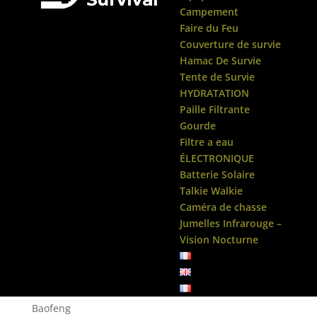
Campement
Faire du Feu
Couverture de survie
Hamac De Survie
Tente de Survie
HYDRATATION
Paille Filtrante
Gourde
Filtre a eau
ÉLECTRONIQUE
Batterie Solaire
Talkie Walkie
Caméra de chasse
Jumelles Infrarouge –
Vision Nocturne
Accueil
/
Talkie Walkie
/ Talkie Walkie Chasse
Baofeng