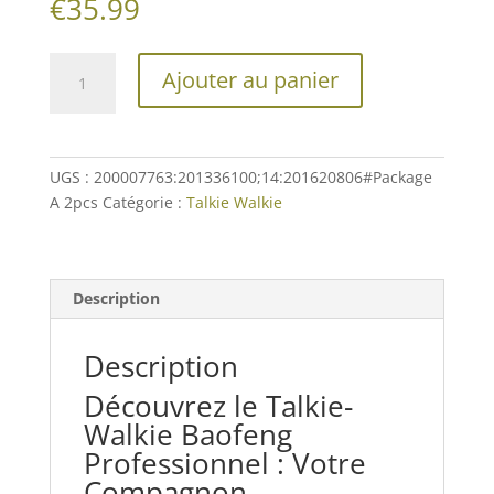
€
35.99
quantité
Ajouter au panier
de
Talkie
Walkie
Chasse
UGS :
200007763:201336100;14:201620806#Package
Baofeng
A 2pcs
Catégorie :
Talkie Walkie
Description
Description
Découvrez le Talkie-
Walkie Baofeng
Professionnel : Votre
Compagnon