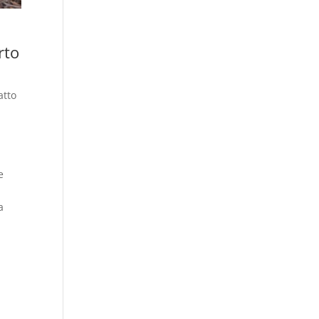
rto
atto
e
a