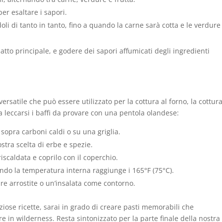
er esaltare i sapori.
doli di tanto in tanto, fino a quando la carne sarà cotta e le verdure
atto principale, e godere dei sapori affumicati degli ingredienti
rsatile che può essere utilizzato per la cottura al forno, la cottur
da leccarsi i baffi da provare con una pentola olandese:
sopra carboni caldi o su una griglia.
stra scelta di erbe e spezie.
iscaldata e coprilo con il coperchio.
uando la temperatura interna raggiunge i 165°F (75°C).
ure arrostite o un’insalata come contorno.
ziose ricette, sarai in grado di creare pasti memorabili che
e in wilderness. Resta sintonizzato per la parte finale della nostra