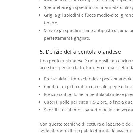
Spennellare gli spiedini con marinata o olio p
Griglia gli spiedini a fuoco medio-alto, giran
tenere.
Servire gli spiedini come antipasto o come pi
perfettamente grigliati.
5. Delizie della pentola olandese
Una pentola olandese è un utensile da cucina ve
arrosto e persino la frittura. Ecco una ricetta 
Preriscalda il forno olandese posizionandolo 
Condite un pollo intero con sale, pepe e la vo
Posiziona il pollo nella pentola olandese prer
Cuoci il pollo per circa 1,5-2 ore, o fino a q
Servi il succulento e saporito pollo con verd
Con queste tecniche di cottura all’aperto e deli
soddisferanno il tuo palato durante le avventur