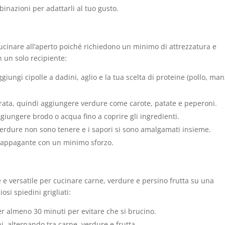
binazioni per adattarli al tuo gusto.
 cucinare all’aperto poiché richiedono un minimo di attrezzatura e
n un solo recipiente:
giungi cipolle a dadini, aglio e la tua scelta di proteine (pollo, ma
orata, quindi aggiungere verdure come carote, patate e peperoni.
giungere brodo o acqua fino a coprire gli ingredienti.
verdure non sono tenere e i sapori si sono amalgamati insieme.
e appagante con un minimo sforzo.
 e versatile per cucinare carne, verdure e persino frutta su una
si spiedini grigliati:
er almeno 30 minuti per evitare che si brucino.
ini, alternando tra carne, verdure e frutta.