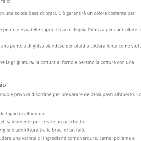
 falò:
on una solida base di braci. Ciò garantirà un calore costante per
pentole e padelle sopra il fuoco. Regola l’altezza per controllare l
a una pentola di ghisa olandese per piatti a cottura lenta come stufa
 la grigliatura, la cottura al forno e persino la cottura con una
nio
do e privo di disordine per preparare deliziosi pasti all’aperto. E
de foglio di alluminio.
 angoli saldamente per creare un pacchetto.
iglia o addirittura tra le braci di un falò.
cludere una varietà di ingredienti come verdure, carne, pollame e