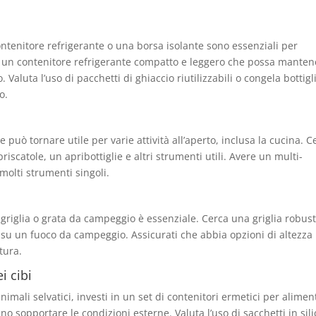
ontenitore refrigerante o una borsa isolante sono essenziali per
a un contenitore refrigerante compatto e leggero che possa manten
Valuta l’uso di pacchetti di ghiaccio riutilizzabili o congela bottigl
o.
può tornare utile per varie attività all’aperto, inclusa la cucina. C
riscatole, un apribottiglie e altri strumenti utili. Avere un multi-
molti strumenti singoli.
 griglia o grata da campeggio è essenziale. Cerca una griglia robus
 su un fuoco da campeggio. Assicurati che abbia opzioni di altezza
tura.
i cibi
nimali selvatici, investi in un set di contenitori ermetici per aliment
no sopportare le condizioni esterne. Valuta l’uso di sacchetti in sil