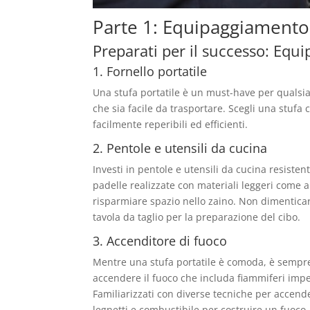
Parte 1: Equipaggiamento 
Preparati per il successo: Equi
1. Fornello portatile
Una stufa portatile è un must-have per qualsia
che sia facile da trasportare. Scegli una stuf
facilmente reperibili ed efficienti.
2. Pentole e utensili da cucina
Investi in pentole e utensili da cucina resisten
padelle realizzate con materiali leggeri come al
risparmiare spazio nello zaino. Non dimenticare
tavola da taglio per la preparazione del cibo.
3. Accenditore di fuoco
Mentre una stufa portatile è comoda, è sempre 
accendere il fuoco che includa fiammiferi imp
Familiarizzati con diverse tecniche per accende
legnetti e combustibile per costruire un fuoco.