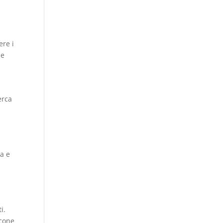
ere i
ie
erca
ta e
i.
icone