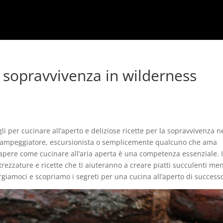
la sopravvivenza in wilderness
i per cucinare all’aperto e deliziose ricette per la sopravvivenza n
 campeggiatore, escursionista o semplicemente qualcuno che ama
apere come cucinare all’aria aperta è una competenza essenziale. 
trezzature e ricette che ti aiuteranno a creare piatti succulenti me
rgiamoci e scopriamo i segreti per una cucina all’aperto di success