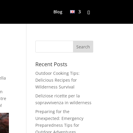
Blog
Recent Posts
Outdoor Cooking Tips:
ella
Delicious Recipes for
Wilderness Survival
In
Deliziose ricette per la
ntre
sopravvivenza in wilderness
o!
Preparing for the
Unexpected: Emergency
Preparedness Tips for
Outdoor Adventures