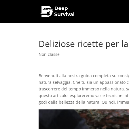
Deliziose ricette per 
Non classé
Benvenuti alla nostra guida completa su consigl
natura selvaggia. Che tu sia un appassionato
trascorrere del tempo immerso nella natura, s
questo articolo, esploreremo varie tecniche, at
godi della bellezza della natura. Quindi, imme