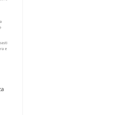
ua
e
pasti
ura e
za