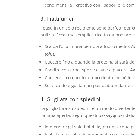
condimenti. Sii creativo con i sapori e le com
3. Piatti unici
I pasti in un solo recipiente sono perfetti per
pulizia. Ecco una semplice ricetta da provare i
Scalda l’olio in una pentola a fuoco medio. Ag
tofu).
Cuocere fino a quando la proteina si sarà d
Condire con erbe, spezie e sale a piacere. Ag
Cuocere il composto a fuoco lento finché le 
Servi caldo e gustati un pasto abbondante 
4. Grigliata con spiedini
La grigliatura su spiedini è un modo divertente
fiamma aperta. Segui questi passaggi per delizio
Immergere gli spiedini di legno nell’acqua p
Infila la tua scelta di ingredienti sugli spied