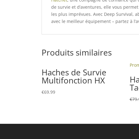
de survie et d’aventures, elle vous perme
les plus imprévues. Avec Deep Survival, 
avec le meilleur équipement – partez à l’a
Produits similaires
Prom
Haches de Survie
Ha
Multifonction HX
Ta
€
69.99
€
79.