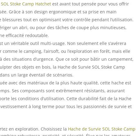
e SOL Stoke Camp Hatchet
est avant tout pensée pour vous offrir
risée. Grâce à son design ergonomique et sa prise en main
e blessures tout en optimisant votre contrôle pendant l’utilisation.
s, ériger un abri, ou pour des tâches de coupe plus minutieuses,
ne efficacité redoutable.
st un véritable outil multi-usage. Non seulement elle s’avérera
ir comme le camping, l’airsoft, ou l’exploration en forêt, mais elle
e à des situations d’urgence. Que ce soit pour bâtir un campement,
ulpter des objets en bois, la Hache de Survie SOL Stoke Camp
dans un large éventail de scénarios.
uée avec des matériaux de la plus haute qualité, cette hache est
emps. Ses composants sont extrêmement résistants, assurant
te les conditions d’utilisation. Cette durabilité fait de la Hache
vestissement à long terme pour tous les passionnés de survie et
rtez en exploration. Choisissez la
Hache de Survie SOL Stoke Camp
ombine robustesse, praticité, et sécurité. Élue par les amateurs