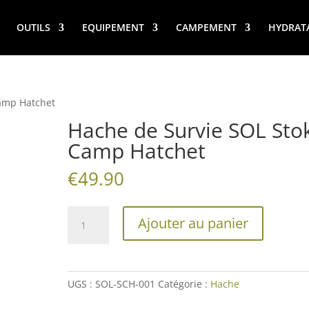
OUTILS
EQUIPEMENT
CAMPEMENT
HYDRAT
Camp Hatchet
Hache de Survie SOL Sto
Camp Hatchet
€
49.90
quantité
Ajouter au panier
de
Hache
de
Survie
UGS :
SOL-SCH-001
Catégorie :
Hache
SOL
Stoke