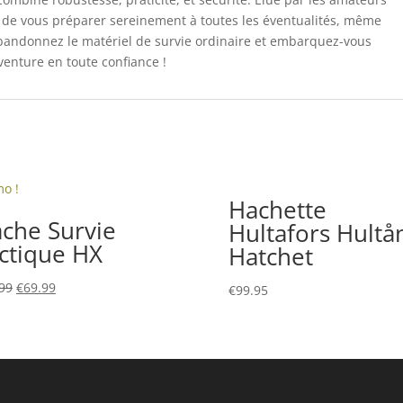
t de vous préparer sereinement à toutes les éventualités, même
abandonnez le matériel de survie ordinaire et embarquez-vous
venture en toute confiance !
o !
Hachette
che Survie
Hultafors Hultå
ctique HX
Hatchet
Le
Le
99
€
69.99
€
99.95
prix
prix
initial
actuel
était :
est :
€79.99.
€69.99.