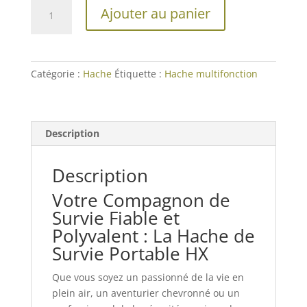
quantité
Ajouter au panier
de
Hache
Survie
Portable
Catégorie :
Hache
Étiquette :
Hache multifonction
HX
Description
Description
Votre Compagnon de
Survie Fiable et
Polyvalent : La Hache de
Survie Portable HX
Que vous soyez un passionné de la vie en
plein air, un aventurier chevronné ou un